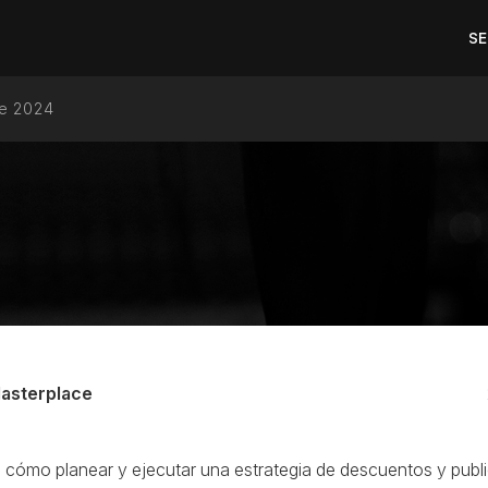
SE
TRATEGIAS HOT SALE 2
le 2024
asterplace
cómo planear y ejecutar una estrategia de descuentos y public