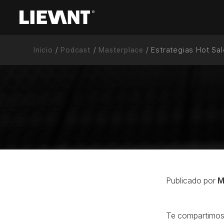
ES
Inicio
/
Podcast
/
Masterplace
/
Estrategias Hot Sa
Publicado por
M
Te compartimos 