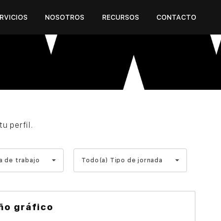
RVICIOS
NOSOTROS
RECURSOS
CONTACTO
u perfil.
Todo(a)
a de trabajo
Todo(a) Tipo de jornada
Tipo
de
jornada
ño gráfico