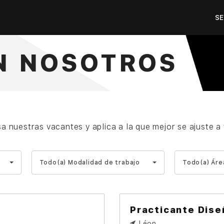
SE
N NOSOTROS
a nuestras vacantes y aplica a la que mejor se ajuste a t
Todo(a)
Todo(a)
Todo(a) Modalidad de trabajo
Todo(a) Áre
Modalidad
Área
de
de
trabajo
trabajo
Practicante Dise
Léon