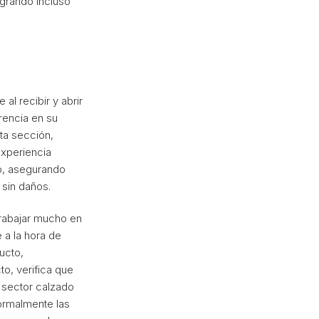
grando incluso
 al recibir y abrir
rencia en su
sta sección,
xperiencia
to, asegurando
 sin daños.
trabajar mucho en
e a la hora de
ucto,
o, verifica que
l sector calzado
ormalmente las