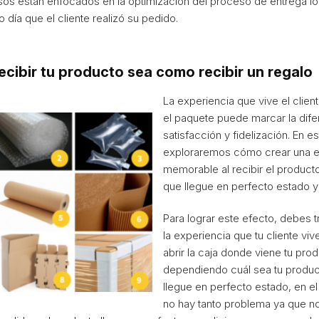
os están enfocados en la optimización del proceso de entrega lo
 día que el cliente realizó su pedido.
recibir tu producto sea como recibir un regalo
La experiencia que vive el cliente
el paquete puede marcar la dife
satisfacción y fidelización. En e
exploraremos cómo crear una e
memorable al recibir el produc
que llegue en perfecto estado y
Para lograr este efecto, debes 
la experiencia que tu cliente viv
abrir la caja donde viene tu prod
dependiendo cuál sea tu product
llegue en perfecto estado, en e
no hay tanto problema ya que n