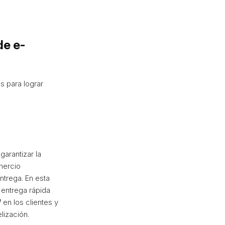
de e-
s para lograr
arantizar la
mercio
ntrega. En esta
entrega rápida
W
en los clientes y
elización.