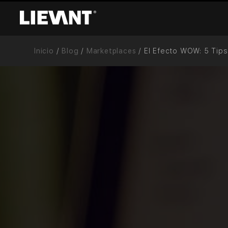
Inicio
/
Blog
/
Marketplaces
/
El Efecto WOW: 5 Tip