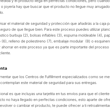
 medida y el producto llega en perfectas condiciones, pero cuan
 o joyería hay que buscar que el producto no llegue muy arrugado
do.
isar el material de seguridad y protección que añadirás a la caja 
guro de que llegue bien. Para este proceso puedes utilizar plan
plástico burbuja (2), bolsas inflables (3), espuma moldeable (4), pape
(6), relleno de poliestireno (7), embalaje modular (8) o esquiner
ahorrar en este proceso ya que es parte importante del proceso 
liente.
enta
mentar que los Centros de Fulfillment especializados como se me
a contemplan este material de seguridad para sus entregas.
ional es que incluyas una tarjetita en tus envíos para que el client
to no haya llegado en perfectas condiciones, esto aparte de ofrece
evolver o cambiar el producto, te puede ofrecer a ti retroalimenta