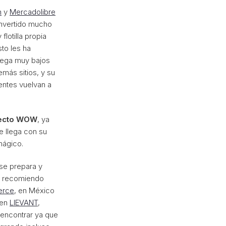
n
y
Mercadolibre
invertido mucho
flotilla propia
sto les ha
trega muy bajos
más sitios, y su
ientes vuelvan a
ecto WOW
, ya
e llega con su
mágico.
se prepara y
te recomiendo
erce
, en México
 en
LIEVANT
,
 encontrar ya que