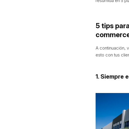
resumida en 5 pun
5 tips par
commerc
A continuación, 
esto con tus cli
1. Siempre 