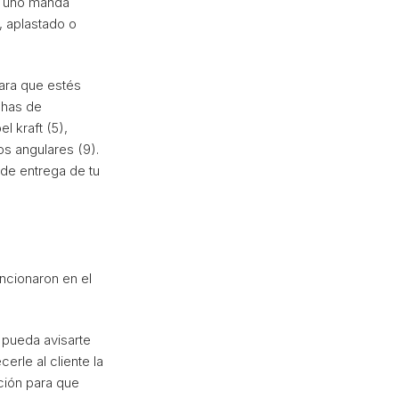
do uno manda
, aplastado o
para que estés
chas de
l kraft (5),
os angulares (9).
de entrega de tu
ncionaron en el
e pueda avisarte
rle al cliente la
ción para que