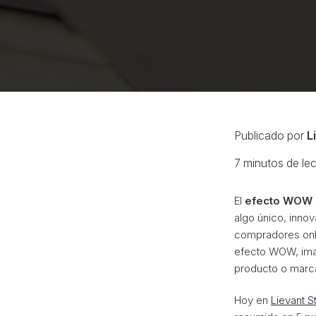
Publicado por
L
7
minutos de lec
El
efecto WOW
algo único, inno
compradores onli
efecto WOW, ima
producto o marc
Hoy en
Lievant S