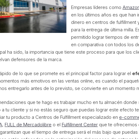
Empresas líderes como
Amazo
en los últimos años es que han 
dinero en centros de fulfillment y 
para la entrega de última milla. E
permitido lograr tiempos de en
en comparativa con todos los de
pal ha sido, la importancia que tiene este proceso para que los cl
lvan defensores de la marca.
ápido de lo que se promete es el principal factor para lograr el
ef
omentos más emotivos en las ventas online, es cuando el paquet
mos entregarlo antes de lo previsto, se convierte en un momento 
mendaciones que te hago es trabajar mucho en tu almacén donde 
o a tu cliente y si no estás seguro que puedas lograr este efecto 
ar tu producto a Centros de Fulfillment especializado en
e-comm
A
,
FULL de Mercadolibre
o el
Fulfillment Center
que te ofrecemos
 garantizan que el tiempo de entrega será el más bajo que puedas