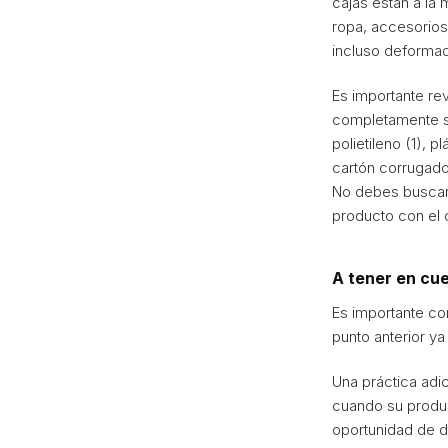
cajas están a la
ropa, accesorios
incluso deforma
Es importante rev
completamente se
polietileno (1), 
cartón corrugado 
No debes buscar 
producto con el c
A tener en cu
Es importante co
punto anterior y
Una práctica adic
cuando su produc
oportunidad de d