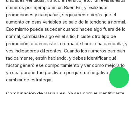
unidades vendidas, tráfico en el sitio, etc. Si revisas esos
números por ejemplo en un Buen Fin, y realizaste
promociones y campañas, seguramente verás que el
aumento en esas variables se sale de la tendencia normal.
Eso mismo puede suceder cuando haces algo fuera de lo
normal, cambiaste algo en el sitio, hiciste otro tipo de
promoción, o cambiaste la forma de hacer una campaña, y
ves indicadores diferentes. Cuando los números cambian
radicalmente, están hablando, y debes identificar qué
factor generó ese comportamiento y ver cómo mejorarlo
ya sea porque fue positivo o porque fue negativo y debes
cambiar de estrategia.
Combinación de variables:
Ya sea porque identificaste
un cambio de tendencia como mencionamos en el párrafo
anterior o porque revisas comportamientos de ciertas
variables, puedes inferir sobre un comportamiento en tu
negocio. Por ejemplo, cuando inviertes más en una
campaña publicitaria y evidentemente sube el tráfico. Si