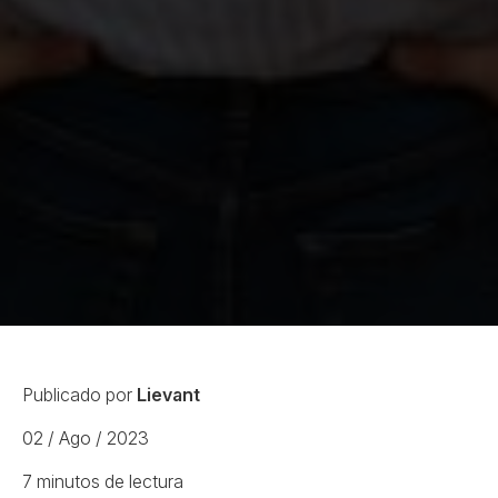
Publicado por
Lievant
02
/ Ago
/ 2023
7
minutos de lectura